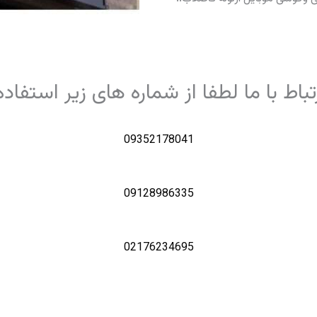
اط با ما لطفا از شماره های زیر استفاده
09352178041
09128986335
02176234695
ارتباط با ما