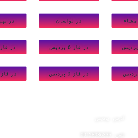
مشاء
در لواسان
در تهر
در فاز 6 پردیس
در فاز 4 پردی
در فاز 9 پردیس
در فاز 11 پردیس
ارتباط با ما
آدرس : پردیس
تلفن : 09128986335