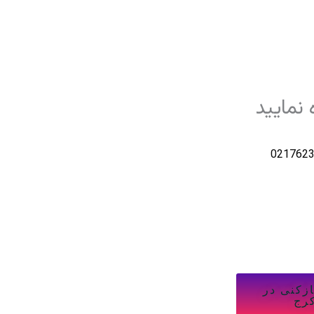
 نمایید
021762
ازکنی در
رج