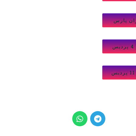
ان پارس
س
شبکه های اجتماعی
W
T
h
e
a
l