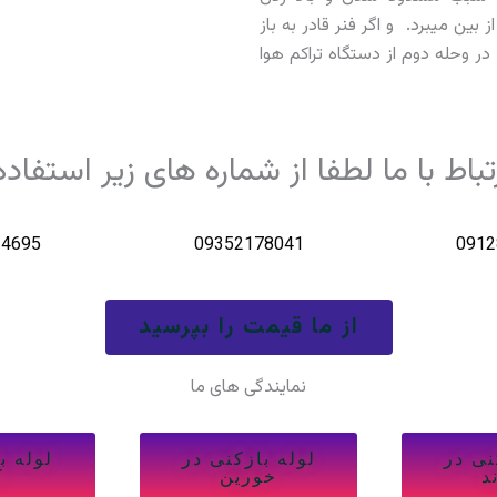
 بین میبرد. و اگر فنر قادر به باز
در وحله دوم از دستگاه تراکم هوا
اط با ما لطفا از شماره های زیر استفاده
34695
09352178041
0912
از ما قیمت را بپرسید
نمایندگی های ما
نی در
لوله بازکنی در
لوله ب
د
خورین
ک