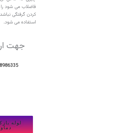
فاضلاب می شود را از
کردن گرفتگی نباشد 
استفاده می شود.
جهت ارتب
8986335
لوله بازک
دماون