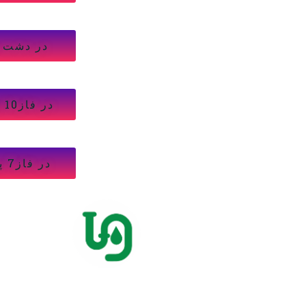
در دشت 
در فاز10 پردیس
در فاز7 پردیس
انجام کلیه خدمات لوله بازکنی در پردیس و حومه