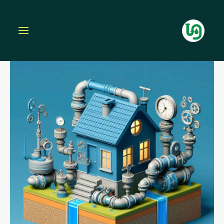
فتن
ه
حتوا