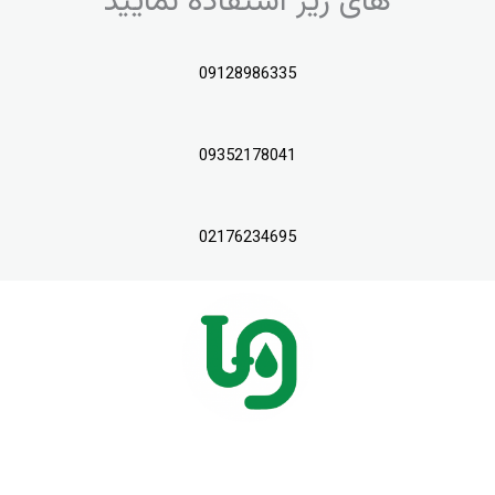
های زیر استفاده نمایید
09128986335
09352178041
02176234695
انجام کلیه خدمات لوله بازکنی در پردیس و حومه