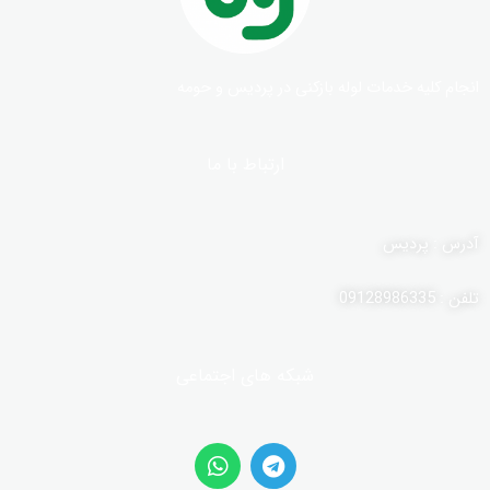
انجام کلیه خدمات لوله بازکنی در پردیس و حومه
ارتباط با ما
آدرس : پردیس
تلفن : 09128986335
شبکه های اجتماعی
W
T
h
e