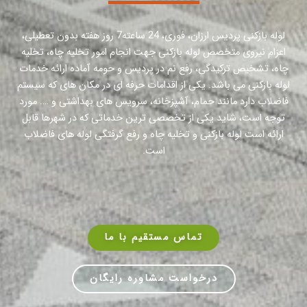
لوله بازکنی پردیس ارزان، فوری، 24 ساعته7 روز هفته بدون تعطیلی،
اعزام نیروی متخصص لوله بازکنی جهت انجام امور تخلیه چاه، تخلیه
چاه، تشخیص ترکیدگی، رفع نم در پردیس و حومه آماده ارائه خدمات
لوله بازکنی می باشد. یکی از اقدامات حرفه ای در مکان های که سیستم
فاضلاب دارد مانند حمام، آشپزخانه، سرویس های بهداشتی و …. مورد
توجه است، شاید یکی از تخصصی ترین خدماتی که در شهرها قابل
ارائه است لوله بازکنی و تخلیه چاه و رفع گرفتگی لوله های فاضلاب
است.
تماس مستقیم با ما
درخواست مشاوره رایگان