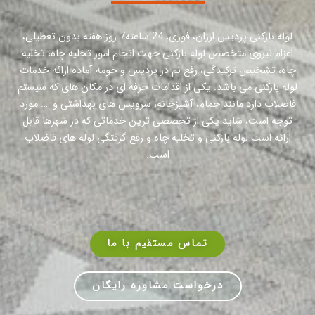
لوله بازکنی پردیس ارزان، فوری، 24 ساعته7 روز هفته بدون تعطیلی،
اعزام نیروی متخصص لوله بازکنی جهت انجام امور تخلیه چاه، تخلیه
چاه، تشخیص ترکیدگی، رفع نم در پردیس و حومه آماده ارائه خدمات
لوله بازکنی می باشد. یکی از اقدامات حرفه ای در مکان های که سیستم
فاضلاب دارد مانند حمام، آشپزخانه، سرویس های بهداشتی و …. مورد
توجه است، شاید یکی از تخصصی ترین خدماتی که در شهرها قابل
ارائه است لوله بازکنی و تخلیه چاه و رفع گرفتگی لوله های فاضلاب
است.
تماس مستقیم با ما
درخواست مشاوره رایگان