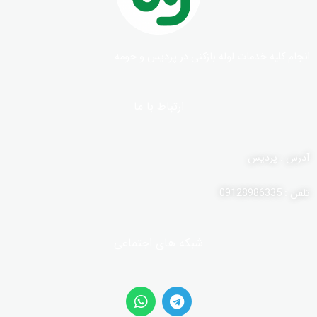
انجام کلیه خدمات لوله بازکنی در پردیس و حومه
ارتباط با ما
آدرس : پردیس
تلفن : 09128986335
شبکه های اجتماعی
W
T
h
e