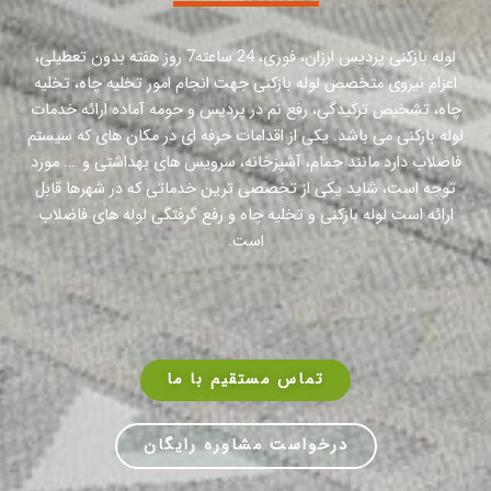
لوله بازکنی پردیس ارزان، فوری، 24 ساعته7 روز هفته بدون تعطیلی،
اعزام نیروی متخصص لوله بازکنی جهت انجام امور تخلیه چاه، تخلیه
چاه، تشخیص ترکیدگی، رفع نم در پردیس و حومه آماده ارائه خدمات
لوله بازکنی می باشد. یکی از اقدامات حرفه ای در مکان های که سیستم
فاضلاب دارد مانند حمام، آشپزخانه، سرویس های بهداشتی و …. مورد
توجه است، شاید یکی از تخصصی ترین خدماتی که در شهرها قابل
ارائه است لوله بازکنی و تخلیه چاه و رفع گرفتگی لوله های فاضلاب
است.
تماس مستقیم با ما
درخواست مشاوره رایگان