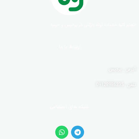
انجام کلیه خدمات لوله بازکنی در پردیس و حومه
ارتباط با ما
آدرس : پردیس
تلفن : 09128986335
شبکه های اجتماعی
W
T
h
e