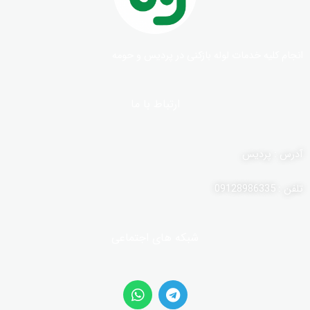
انجام کلیه خدمات لوله بازکنی در پردیس و حومه
ارتباط با ما
آدرس : پردیس
تلفن : 09128986335
شبکه های اجتماعی
W
T
h
e