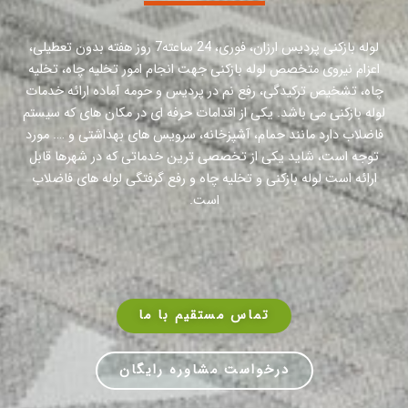
لوله بازکنی پردیس ارزان، فوری، 24 ساعته7 روز هفته بدون تعطیلی،
اعزام نیروی متخصص لوله بازکنی جهت انجام امور تخلیه چاه، تخلیه
چاه، تشخیص ترکیدگی، رفع نم در پردیس و حومه آماده ارائه خدمات
لوله بازکنی می باشد. یکی از اقدامات حرفه ای در مکان های که سیستم
فاضلاب دارد مانند حمام، آشپزخانه، سرویس های بهداشتی و …. مورد
توجه است، شاید یکی از تخصصی ترین خدماتی که در شهرها قابل
ارائه است لوله بازکنی و تخلیه چاه و رفع گرفتگی لوله های فاضلاب
است.
تماس مستقیم با ما
درخواست مشاوره رایگان