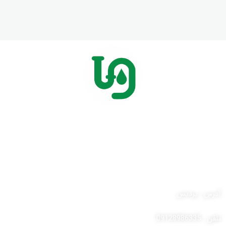
انجام کلیه خدمات لوله بازکنی در پردیس و حومه
ارتباط با ما
آدرس : پردیس
تلفن : 09128986335